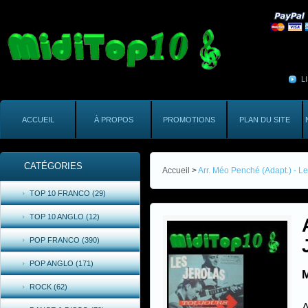
L
ACCUEIL
À PROPOS
PROMOTIONS
PLAN DU SITE
CATÉGORIES
Accueil
>
Arr. Méo Penché (Adapt.) - Le
TOP 10 FRANCO (29)
TOP 10 ANGLO (12)
POP FRANCO (390)
POP ANGLO (171)
M
ROCK (62)
A