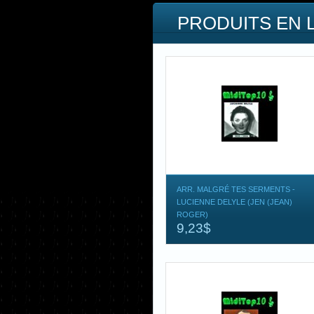
PRODUITS EN 
ARR. MALGRÉ TES SERMENTS -
LUCIENNE DELYLE (JEN (JEAN)
ROGER)
9,23$