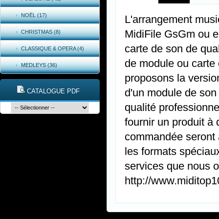
NOËL (17)
L'arrangement music
MidiFile GsGm ou e
CHRISTMAS (8)
carte de son de qual
CLASSIQUE & OPERA (4)
de module ou carte 
MEDLEYS (36)
proposons la versio
d'un module de son
CATALOGUE PDF
qualité professionne
fournir un produit à
commandée seront ap
les formats spéciaux
services que nous of
http://www.miditop