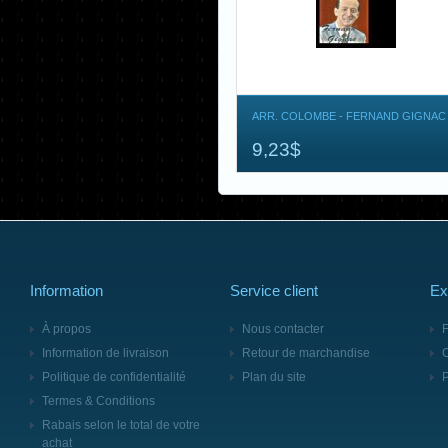
ARR. COLOMBE - FERNAND GIGNAC
9,23$
Information
Service client
Ex
À propos
Nous contacter
F
Information de livraison
Retour de marchandise
Politique de confidentialité
Plan du site
Termes & Conditions
Rabais selon le total de votre
achat