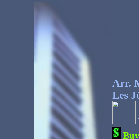
Arr. 
Les J
Bu