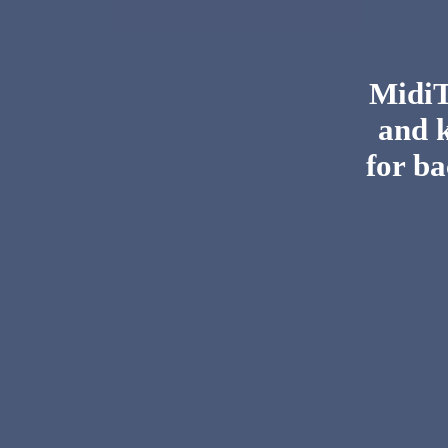
MidiTo
and 
for ba