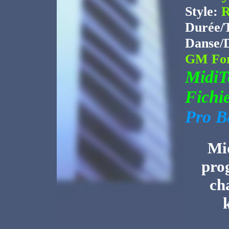
Style:
R
Durée/
Danse/
GM For
Midi
Fichi
Pro B
Mid
pro
ch