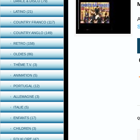
DANCE & DISCO (79)
M
LATINO (21)
A
COUNTRY FRANCO (117)
S
COUNTRY ANGLO (149)
RETRO (158)
OLDIES (86)
THÈME T.V. (3)
ANIMATION (5)
PORTUGAL (12)
ALLEMAGNE (3)
ITALIE (5)
ENFANTS (17)
Q
CHILDREN (3)
FOLKLORE (42)