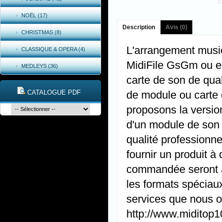
NOËL (17)
Description
Avis (0)
CHRISTMAS (8)
L'arrangement music
CLASSIQUE & OPERA (4)
MidiFile GsGm ou e
MEDLEYS (36)
carte de son de qual
CATALOGUE PDF
de module ou carte 
proposons la versio
d'un module de son
qualité professionne
fournir un produit à
commandée seront ap
les formats spéciaux
services que nous of
http://www.miditop