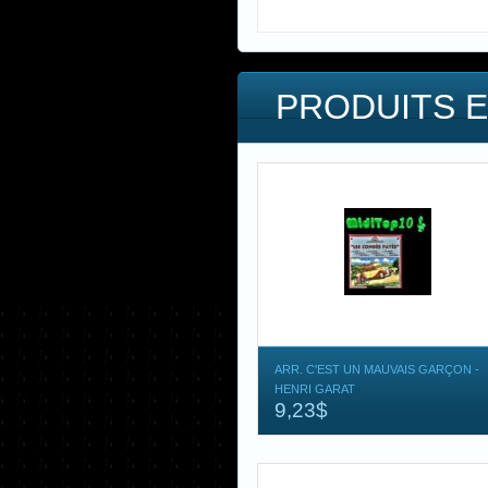
PRODUITS E
ARR. C'EST UN MAUVAIS GARÇON -
HENRI GARAT
9,23$