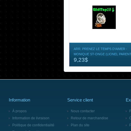
ARR. PRENEZ LE TEMPS D'AIMER -
MONIQUE ST-ONGE (LIONEL PARENT
9,23$
Information
Service client
Ex
À propos
Nous contacter
F
Information de livraison
Retour de marchandise
Politique de confidentialité
Plan du site