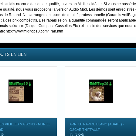
ils midis ou carte de son de qualité, la version Midi est idéale. Si vous ne possé
de qualité, nous vous proposons la version Audio Mp3. Les démos sont enregistré
s de Roland. Nos arrangements sont de qualité professionnelle (Garantis AntiBogue 
t à des prix compétitifs. Des rabais selon la quantité commandée seront applicable
rmats spéciaux (Disque Compact, Cassettes Etc.) et la liste des services que nous o
nte: http://www.miditop10.com/Fran.htm
UITS EN LIEN
ES VIEILLES MAISONS - MURIEL
ARR. LE RAPIDE BLANC (ADAPT.) -
RD
OSCAR THIFFAULT
3$
9,23$