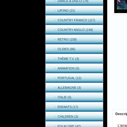
DANCE & DISCO (79)
LATINO (21)
COUNTRY FRANCO (117)
COUNTRY ANGLO (149)
RETRO (158)
OLDIES (86)
THÈME T.V. (3)
ANIMATION (5)
PORTUGAL (12)
ALLEMAGNE (3)
ITALIE (5)
ENFANTS (17)
Descri
CHILDREN (3)
L'arr
FOLKLORE (42)