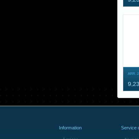
ARR. 
9,2
Information
Service c