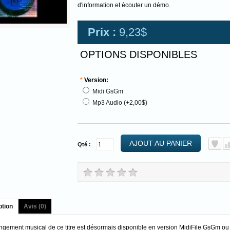
d'information et écouter un démo.
Prix :
9,23$
OPTIONS DISPONIBLES
*
Version:
Midi GsGm
Mp3 Audio (+2,00$)
AJOUT AU PANIER
Qté :
ption
Avis (0)
angement musical de ce titre est désormais disponible en version MidiFile GsGm o