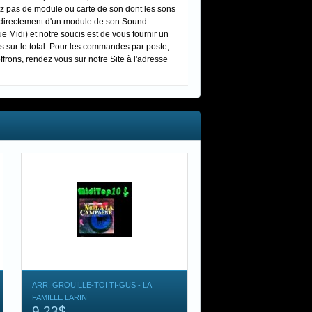
dez pas de module ou carte de son dont les sons
s directement d'un module de son Sound
Midi) et notre soucis est de vous fournir un
s sur le total. Pour les commandes par poste,
ffrons, rendez vous sur notre Site à l'adresse
ARR. GROUILLE-TOI TI-GUS - LA
FAMILLE LARIN
9,23$