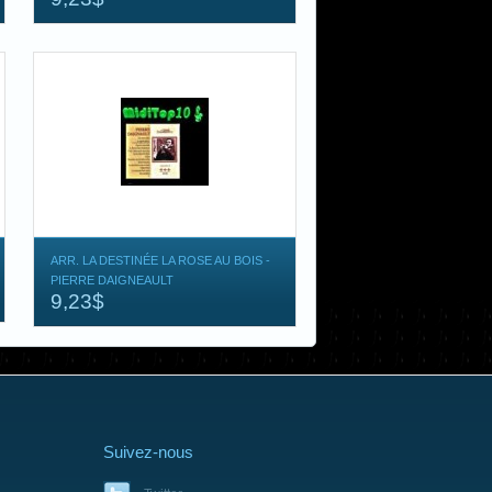
ARR. LA DESTINÉE LA ROSE AU BOIS -
PIERRE DAIGNEAULT
9,23$
Suivez-nous