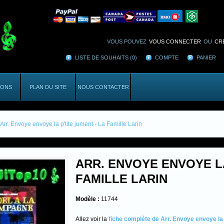
VOUS POUVEZ
VOUS CONNECTER
OU
CR
LISTE DE SOUHAITS (0)
COMPTE
PANIER
IONS
PLAN DU SITE
NOUS CONTACTER
Arr. Envoye envoye la p'tite jument - La Famille Larin
ARR. ENVOYE ENVOYE LA
FAMILLE LARIN
Modèle :
11744
Allez voir la
fiche complète de Arr. Envoye envoye la p