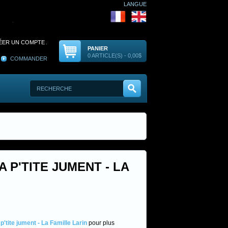
LANGUE
ÉER UN COMPTE
.
PANIER
0 ARTICLE(S) - 0,00$
COMMANDER
 P'TITE JUMENT - LA
'tite jument - La Famille Larin
pour plus