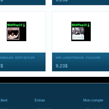
JAMBALAYA - EDITH BUTLER
ARR. LA BASTRINGUE - FOLKLORE
3$
9,23$
lient
Extras
Mon compte