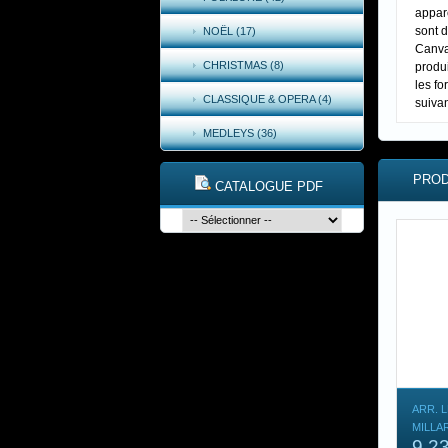
appare
sont 
NOËL (17)
Canva
CHRISTMAS (8)
produi
les fo
CLASSIQUE & OPERA (4)
suiva
MEDLEYS (36)
PROD
CATALOGUE PDF
ARR. L
MILLA
9,2