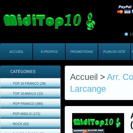
L
ACCUEIL
À PROPOS
PROMOTIONS
PLAN DU SITE
CATÉGORIES
Accueil
>
Arr. C
TOP 10 FRANCO (29)
Larcange
TOP 10 ANGLO (12)
POP FRANCO (390)
POP ANGLO (171)
ROCK (62)