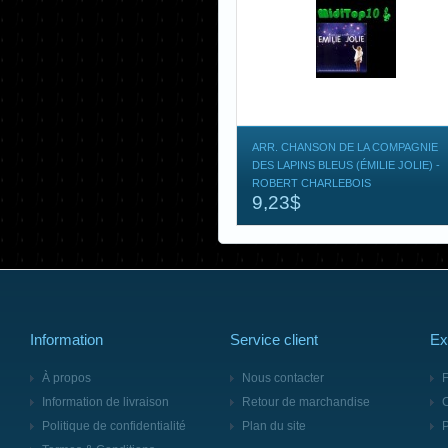
ARR. CHANSON DE LA COMPAGNIE
DES LAPINS BLEUS (ÉMILIE JOLIE) -
ROBERT CHARLEBOIS
9,23$
Information
Service client
Ex
À propos
Nous contacter
F
Information de livraison
Retour de marchandise
Politique de confidentialité
Plan du site