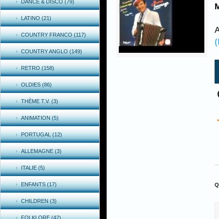
DANCE & DISCO (79)
M
LATINO (21)
A
COUNTRY FRANCO (117)
COUNTRY ANGLO (149)
RETRO (158)
OLDIES (86)
THÈME T.V. (3)
ANIMATION (5)
PORTUGAL (12)
ALLEMAGNE (3)
ITALIE (5)
ENFANTS (17)
Q
CHILDREN (3)
FOLKLORE (42)