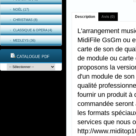
NOËL (17)
Description
Avis (0)
CHRISTMAS (8)
L'arrangement music
CLASSIQUE & OPERA (4)
MidiFile GsGm ou e
MEDLEYS (36)
carte de son de qual
CATALOGUE PDF
de module ou carte 
proposons la versio
d'un module de son
qualité professionne
fournir un produit à
commandée seront ap
les formats spéciaux
services que nous of
http://www.miditop