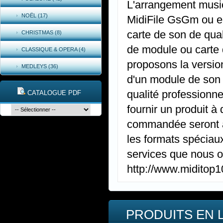
L'arrangement music
NOËL (17)
MidiFile GsGm ou e
carte de son de qual
CHRISTMAS (8)
de module ou carte 
CLASSIQUE & OPERA (4)
proposons la versio
MEDLEYS (36)
d'un module de son
qualité professionne
CATALOGUE PDF
fournir un produit à
commandée seront ap
les formats spéciaux
services que nous of
http://www.miditop
PRODUITS EN 