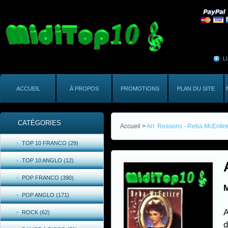
L
ACCUEIL
À PROPOS
PROMOTIONS
PLAN DU SITE
CATÉGORIES
Accueil
>
Arr. Reasons - Reba McEntir
TOP 10 FRANCO (29)
TOP 10 ANGLO (12)
POP FRANCO (390)
M
POP ANGLO (171)
A
ROCK (62)
d