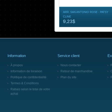
ARR. SAN ANTONIO ROSE - PATSY
CLINE
9,23$
Information
Service client
Ex
À propos
Nous contacter
F
Information de livraison
Retour de marchandise
Politique de confidentialité
Plan du site
Termes & Conditions
Rabais selon le total de votre
achat