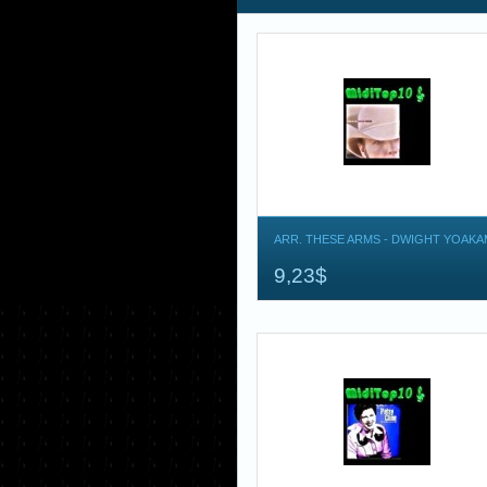
ARR. THESE ARMS - DWIGHT YOAKA
9,23$