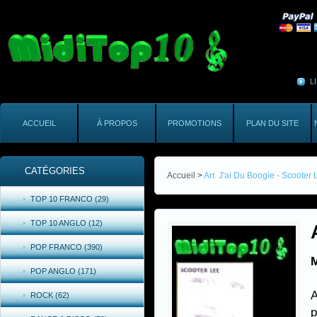
L
ACCUEIL
À PROPOS
PROMOTIONS
PLAN DU SITE
CATÉGORIES
Accueil
>
Arr. J'ai Du Boogie - Scooter 
TOP 10 FRANCO (29)
TOP 10 ANGLO (12)
POP FRANCO (390)
M
POP ANGLO (171)
A
ROCK (62)
p