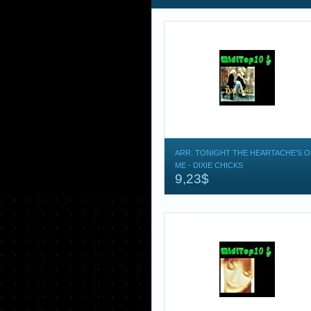
ARR. TONIGHT THE HEARTACHE'S 
ME - DIXIE CHICKS
9,23$