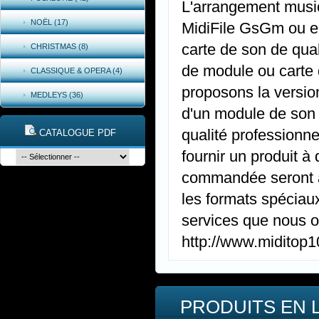
L'arrangement music
NOËL (17)
MidiFile GsGm ou e
carte de son de qual
CHRISTMAS (8)
de module ou carte 
CLASSIQUE & OPERA (4)
proposons la versio
MEDLEYS (36)
d'un module de son
qualité professionne
CATALOGUE PDF
fournir un produit à
commandée seront ap
les formats spéciaux
services que nous of
http://www.miditop
PRODUITS EN 