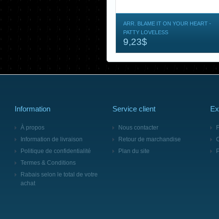
ARR. BLAME IT ON YOUR HEART -
PATTY LOVELESS
9,23$
Information
Service client
Ex
À propos
Nous contacter
F
Information de livraison
Retour de marchandise
Politique de confidentialité
Plan du site
Termes & Conditions
Rabais selon le total de votre
achat