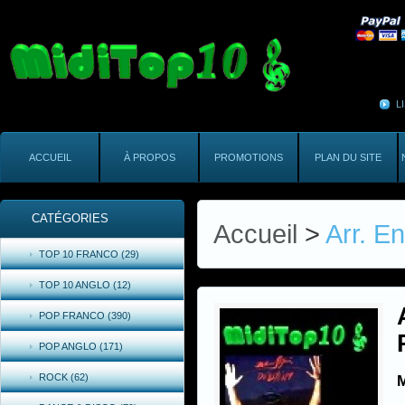
L
ACCUEIL
À PROPOS
PROMOTIONS
PLAN DU SITE
CATÉGORIES
Accueil
>
Arr. E
TOP 10 FRANCO (29)
TOP 10 ANGLO (12)
POP FRANCO (390)
POP ANGLO (171)
ROCK (62)
M