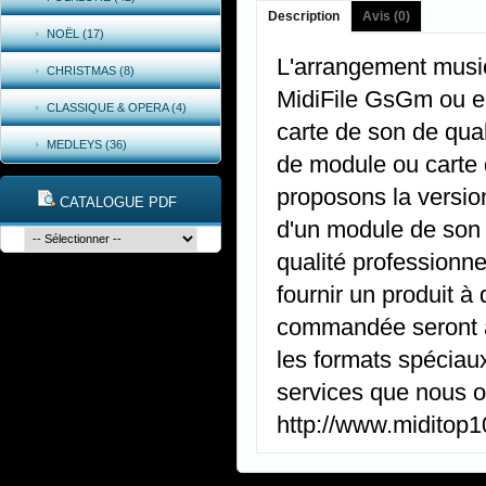
Description
Avis (0)
NOËL (17)
L'arrangement music
CHRISTMAS (8)
MidiFile GsGm ou e
CLASSIQUE & OPERA (4)
carte de son de qual
MEDLEYS (36)
de module ou carte 
proposons la versio
CATALOGUE PDF
d'un module de son
qualité professionne
fournir un produit à
commandée seront ap
les formats spéciaux
services que nous of
http://www.miditop