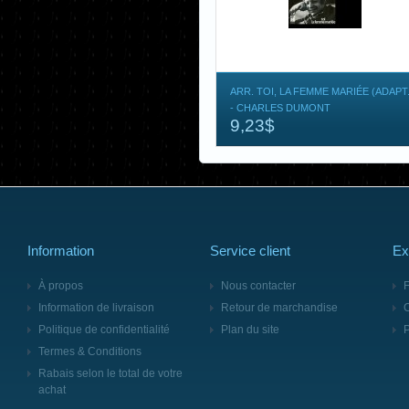
ARR. TOI, LA FEMME MARIÉE (ADAPT.
- CHARLES DUMONT
9,23$
Information
Service client
Ex
À propos
Nous contacter
F
Information de livraison
Retour de marchandise
Politique de confidentialité
Plan du site
Termes & Conditions
Rabais selon le total de votre
achat