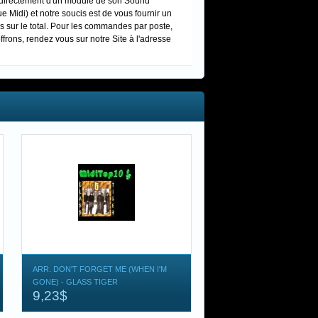
s directement d'un module de son Sound
Midi) et notre soucis est de vous fournir un
s sur le total. Pour les commandes par poste,
ffrons, rendez vous sur notre Site à l'adresse
ARR. DON'T FORGET ME (WHEN I'M
GONE) - GLASS TIGER
9,23$