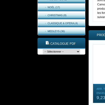
sont 
Canva
NOËL (17)
produi
les fo
CHRISTMAS (8)
suiva
CLASSIQUE & OPERA (4)
MEDLEYS (36)
PROD
CATALOGUE PDF
ARR. 
ENGEL
9,2