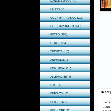
DANCE & DISCO (79)
LATINO (21)
COUNTRY FRANCO (117)
COUNTRY ANGLO (149)
RETRO (158)
OLDIES (86)
THÈME T.V. (3)
ANIMATION (5)
PORTUGAL (12)
ALLEMAGNE (3)
ITALIE (5)
Descri
ENFANTS (17)
CHILDREN (3)
L'arr
appare
FOLKLORE (42)