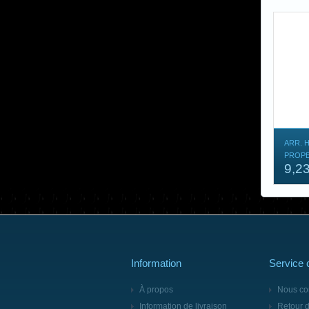
ARR. 
PROP
9,2
Information
Service c
À propos
Nous co
Information de livraison
Retour 