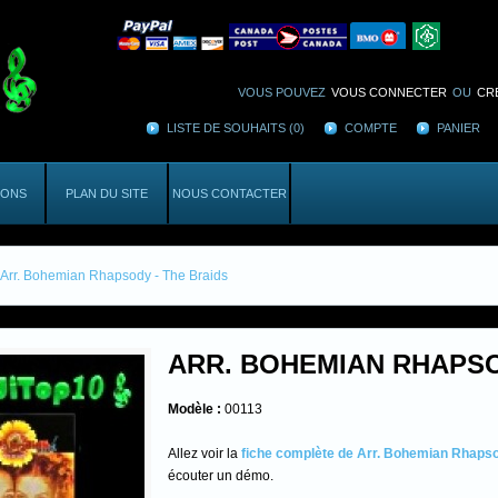
VOUS POUVEZ
VOUS CONNECTER
OU
CR
LISTE DE SOUHAITS (0)
COMPTE
PANIER
IONS
PLAN DU SITE
NOUS CONTACTER
Arr. Bohemian Rhapsody - The Braids
ARR. BOHEMIAN RHAPSO
Modèle :
00113
Allez voir la
fiche complète de Arr. Bohemian Rhapso
écouter un démo.