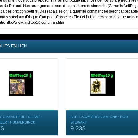
de qualité, nous vous proposons la version Audio Mp3. Les démos sont enregistré
s de Roland. Nos arrangements sont de qualité professionnelle (Garantis AntiBogue 
t à des prix compétitifs. Des rabais selon la quantité commandée seront applicable
rmats spéciaux (Disque Compact, Cassettes Etc.) et la liste des services que nous o
nte: http://www.miditop10.com/Fran.htm
UITS EN LIEN
TOO BEAUTIFUL TO LAST -
ARR. LEAVE VIRGINIA ALONE - ROD
BERT HUMPERDINCK
STEWART
3$
9,23$