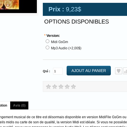
Prix :
9,23$
OPTIONS DISPONIBLES
*
Version:
Midi GsGm
Mp3 Audio (+2,00$)
AJOUT AU PANIER
Qté :
ption
Avis (0)
angement musical de ce titre est désormais disponible en version MidiFile GsGm o
ils midis ou carte de son de qualité, la version Midi est idéale. Si vous ne possé