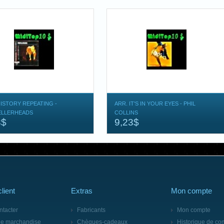
HISTORY REPEATING -
ARR. IT'S IN YOUR EYES - PHIL
ELLERHEADS
COLLINS
3$
9,23$
lient
Extras
Mon compte
ntacter
Fabricants
Mon compte
de marchandise
Chèques-cadeaux
Historique de c