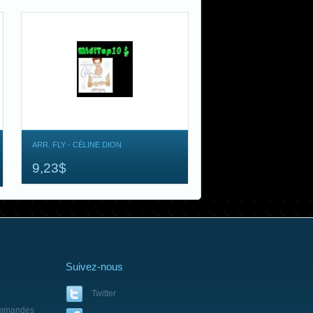
ARR. FLY - CÉLINE DION
9,23$
Suivez-nous
Twitter
ommandes