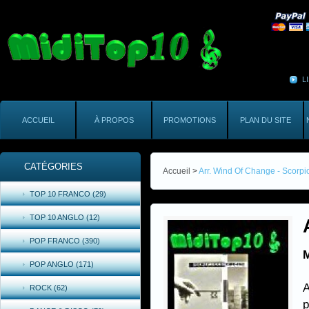
L
ACCUEIL
À PROPOS
PROMOTIONS
PLAN DU SITE
CATÉGORIES
Accueil
>
Arr. Wind Of Change - Scorpi
TOP 10 FRANCO (29)
TOP 10 ANGLO (12)
POP FRANCO (390)
M
POP ANGLO (171)
A
ROCK (62)
p