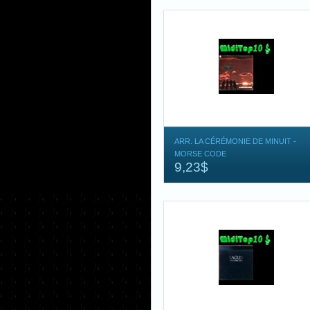
ARR. LA CÉRÉMONIE DE MINUIT -
MORSE CODE
9,23$