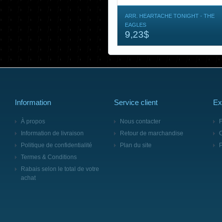
ARR. HEARTACHE TONIGHT - THE
EAGLES
9,23$
Information
Service client
Ex
À propos
Nous contacter
F
Information de livraison
Retour de marchandise
Politique de confidentialité
Plan du site
Termes & Conditions
Rabais selon le total de votre
achat