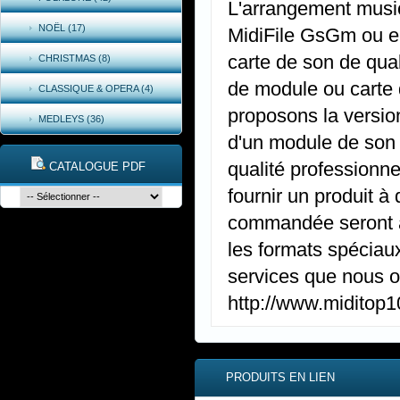
L'arrangement music
NOËL (17)
MidiFile GsGm ou e
carte de son de qual
CHRISTMAS (8)
de module ou carte 
CLASSIQUE & OPERA (4)
proposons la versio
MEDLEYS (36)
d'un module de son
qualité professionne
CATALOGUE PDF
fournir un produit à
commandée seront ap
les formats spéciaux
services que nous of
http://www.miditop
PRODUITS EN LIEN