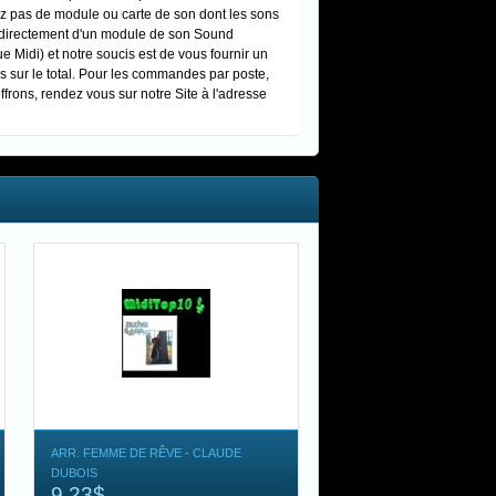
dez pas de module ou carte de son dont les sons
s directement d'un module de son Sound
Midi) et notre soucis est de vous fournir un
s sur le total. Pour les commandes par poste,
ffrons, rendez vous sur notre Site à l'adresse
ARR. FEMME DE RÊVE - CLAUDE
DUBOIS
9,23$