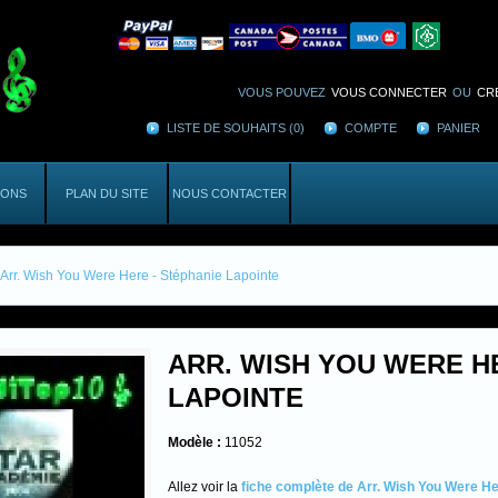
VOUS POUVEZ
VOUS CONNECTER
OU
CR
LISTE DE SOUHAITS (0)
COMPTE
PANIER
IONS
PLAN DU SITE
NOUS CONTACTER
Arr. Wish You Were Here - Stéphanie Lapointe
ARR. WISH YOU WERE H
LAPOINTE
Modèle :
11052
Allez voir la
fiche complète de Arr. Wish You Were He