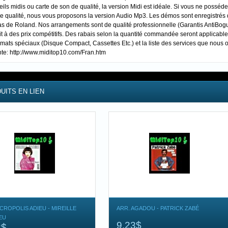
ils midis ou carte de son de qualité, la version Midi est idéale. Si vous ne possé
de qualité, nous vous proposons la version Audio Mp3. Les démos sont enregistré
s de Roland. Nos arrangements sont de qualité professionnelle (Garantis AntiBogue 
t à des prix compétitifs. Des rabais selon la quantité commandée seront applicable
rmats spéciaux (Disque Compact, Cassettes Etc.) et la liste des services que nous o
nte: http://www.miditop10.com/Fran.htm
UITS EN LIEN
CROPOLIS ADIEU - MIREILLE
ARR. AGADOU - PATRICK ZABÉ
EU
9,23$
3$