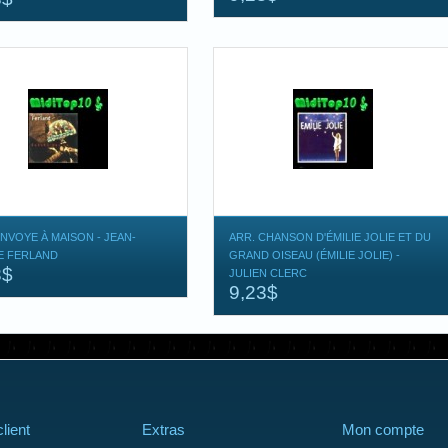
ENVOYE À MAISON - JEAN-
ARR. CHANSON D'ÉMILIE JOLIE ET DU
E FERLAND
GRAND OISEAU (ÉMILIE JOLIE) -
3$
JULIEN CLERC
9,23$
lient
Extras
Mon compte