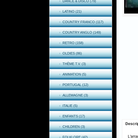
DANCE & DISCO (79)
LATINO (21)
COUNTRY FRANCO (117)
COUNTRY ANGLO (149)
RETRO (158)
OLDIES (86)
THÈME T.V. (3)
ANIMATION (5)
PORTUGAL (12)
ALLEMAGNE (3)
ITALIE (5)
ENFANTS (17)
Descri
CHILDREN (3)
L'arr
FOLKLORE (42)