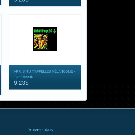
ARR. SI TU T'APPELLES MÉLANCOLIE -
JOE DASSIN
9,23$
Suivez-nous