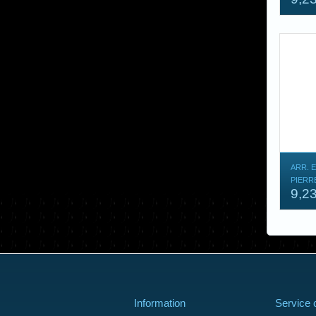
ARR. 
PIERR
9,2
Information
Service c