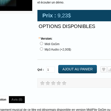
et écouter un démo.
Prix :
9,23$
OPTIONS DISPONIBLES
*
Version:
Midi GsGm
Mp3 Audio (+2,00$)
AJOUT AU PANIER
Qté :
ption
Avis (0)
angement musical de ce titre est désormais disponible en version MidiFile GsGm o