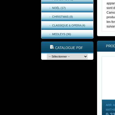
appare
sont 
NOËL (17)
Canva
CHRISTMAS (8)
produi
les fo
CLASSIQUE & OPERA (4)
suiva
MEDLEYS (36)
PROD
CATALOGUE PDF
ARR. A
MATHI
9,2