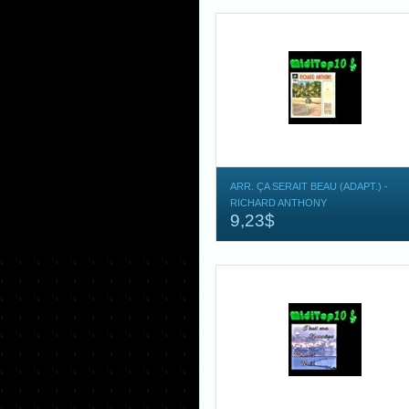
ARR. ÇA SERAIT BEAU (ADAPT.) -
RICHARD ANTHONY
9,23$