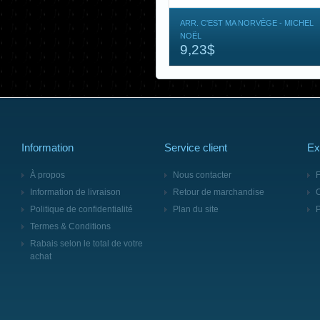
ARR. C'EST MA NORVÈGE - MICHEL
NOËL
9,23$
Information
Service client
Ex
À propos
Nous contacter
F
Information de livraison
Retour de marchandise
Politique de confidentialité
Plan du site
Termes & Conditions
Rabais selon le total de votre
achat