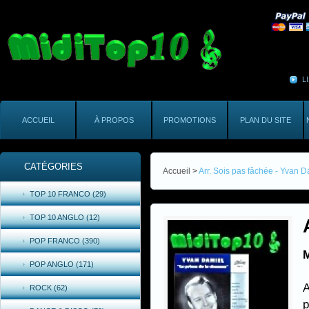
L
ACCUEIL
À PROPOS
PROMOTIONS
PLAN DU SITE
CATÉGORIES
Accueil
>
Arr. Sois pas fâchée - Yvan D
TOP 10 FRANCO (29)
TOP 10 ANGLO (12)
POP FRANCO (390)
M
POP ANGLO (171)
A
ROCK (62)
p