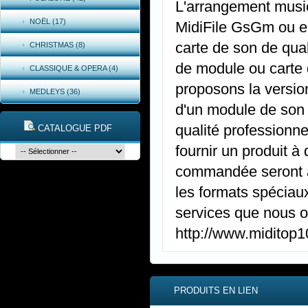
L'arrangement music
NOËL (17)
MidiFile GsGm ou e
carte de son de qual
CHRISTMAS (8)
de module ou carte 
CLASSIQUE & OPERA (4)
proposons la versio
MEDLEYS (36)
d'un module de son
qualité professionne
CATALOGUE PDF
fournir un produit à
commandée seront ap
les formats spéciaux
services que nous of
http://www.miditop
PRODUITS EN LIEN