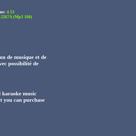
me:
4.53
2267A (Mp3 160)
on de musique et de
ec possibilité de
nd karaoke music
t you can purchase