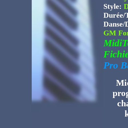
Style:
D
Durée/
Danse/
GM For
Midi
Fichi
Pro B
Mid
pro
ch