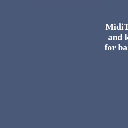
MidiTo
and 
for ba