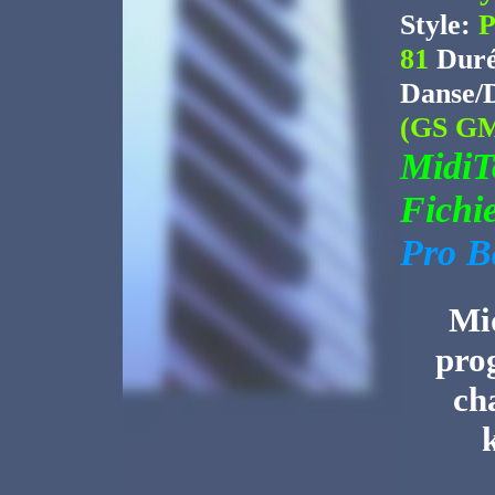
Style:
P
81
Duré
Danse/
(GS GM
Midi
Fichi
Pro B
Mid
pro
ch