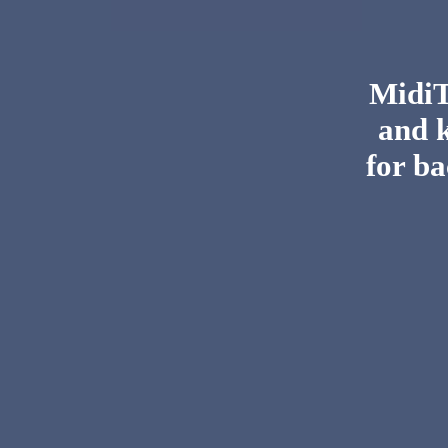
MidiTo
and 
for ba