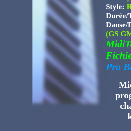
Style:
R
Durée/
Danse/
(GS GM
Midi
Fichi
Pro B
Mid
pro
ch