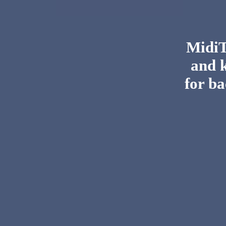
MidiTo
and 
for ba