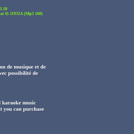
3.10
t 0) 11932A (Mp3 160)
on de musique et de
ec possibilité de
nd karaoke music
t you can purchase