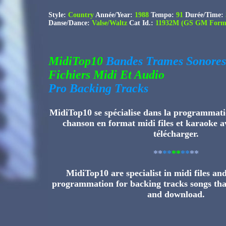
Style:
Country
An
né
e/Year:
1988
Tempo:
91
Durée/Time:
Danse/Dance:
Valse/Waltz
Cat Id.:
11932M (GS GM Forma
MidiTop10
Bandes Trames Sonores
Fichiers Midi Et Audio
Pro Backing Tracks
MidiTop10 se spécialise dans la programmati
chanson en format midi files et karaoke av
télécharger.
**
**
**
**
**
MidiTop10 are specialist in midi files a
programmation for backing tracks songs tha
and download.