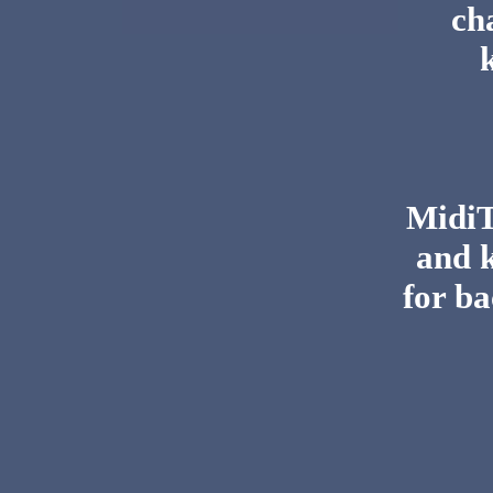
ch
MidiTo
and 
for ba