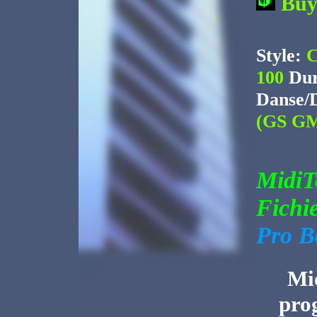
Bu
Style:
C
100
Dur
Danse/
(GS GM
Midi
Fichi
Pro B
Mid
pro