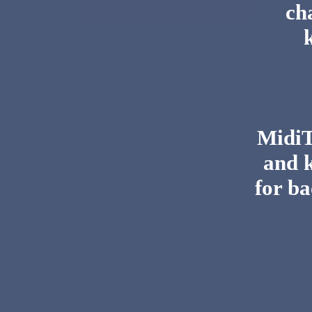
ch
MidiTo
and 
for ba