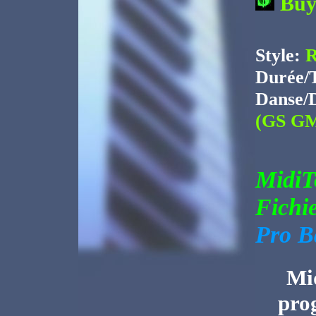
Bu
Style:
R
Durée/
Danse/
(GS GM
Midi
Fichi
Pro B
Mid
pro