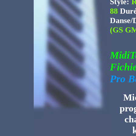
Style:
R
88
Duré
Danse/
(GS GM
Midi
Fichi
Pro B
Mid
pro
ch