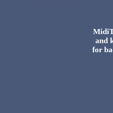
MidiTo
and 
for ba