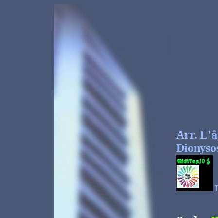
Arr. L'â
Dionyso