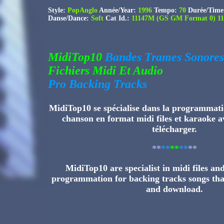
Style:
PopAnglo
Année/Year:
1996
Tempo:
70
Durée/Time
Danse/Dance:
Soft
Cat Id.:
11147M (GS GM Format 0) 11
MidiTop10
Bandes Trames Sonores
Fichiers Midi Et Audio
Pro Backing Tracks
MidiTop10 se spécialise dans la programmati
chanson en format midi files et karaoke av
télécharger.
**
**
**
**
**
MidiTop10 are specialist in midi files a
programmation for backing tracks songs tha
and download.