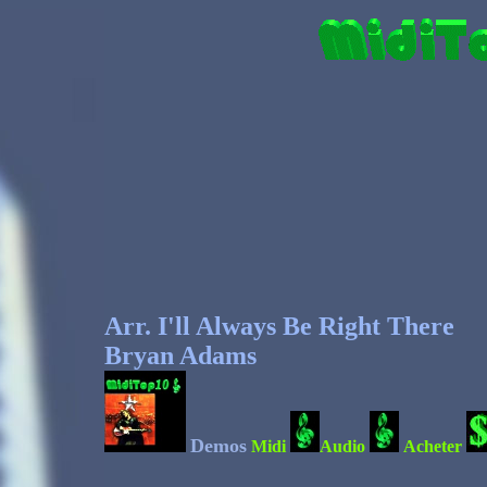
Arr. I'll Always Be Right There
Bryan Adams
Demos
Midi
Audio
Acheter