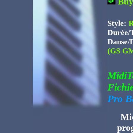
Bu
Style:
Durée/
Danse/
(GS GM
Midi
Fichi
Pro B
Mid
pro