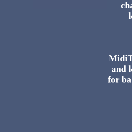
ch
MidiTo
and 
for ba