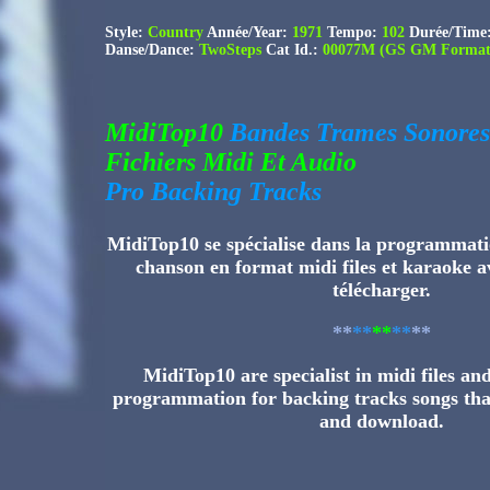
Style:
Country
Année/Year:
1971
Tempo:
102
Durée/Time
Danse/Dance:
TwoSteps
C
at Id.:
00077M (GS GM Format 
MidiTop10
Bandes Trames Sonores
Fichiers Midi Et Audio
Pro Backing Tracks
MidiTop10 se spécialise dans la programmati
chanson en format midi files et karaoke av
télécharger.
**
**
**
**
**
MidiTop10 are specialist in midi files a
programmation for backing tracks songs tha
and download.