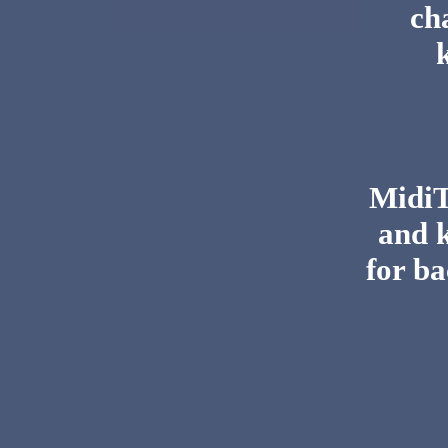
ch
MidiTo
and 
for ba