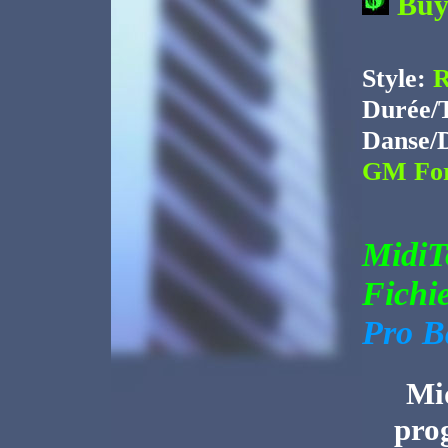
Bu
Style:
R
Durée/
Danse/
GM For
Midi
Fichi
Pro B
Mid
pro